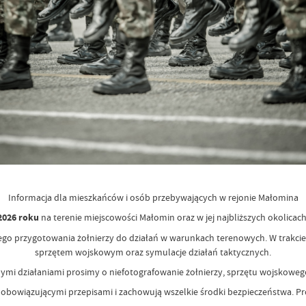
Informacja dla mieszkańców i osób przebywających w rejonie Małomina
 2026 roku
na terenie miejscowości Małomin oraz w jej najbliższych okolicac
ego przygotowania żołnierzy do działań w warunkach terenowych. W trakci
sprzętem wojskowym oraz symulacje działań taktycznych.
mi działaniami prosimy o niefotografowanie żołnierzy, sprzętu wojskowego
z obowiązującymi przepisami i zachowują wszelkie środki bezpieczeństwa. 